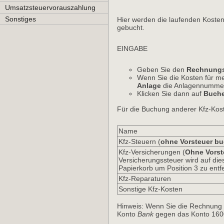
Umsatzsteuervorauszahlung
Sonstiges
Hier werden die laufenden Kosten
gebucht.
EINGABE
Geben Sie den
Rechnungs
Wenn Sie die Kosten für m
Anlage
die Anlagennummer 
Klicken Sie dann auf
Buch
Für die Buchung anderer Kfz-Kos
Name
Kfz-Steuern (
ohne Vorsteuer b
Kfz-Versicherungen (
Ohne Vorst
Versicherungssteuer wird auf die
Papierkorb um Position 3 zu entf
Kfz-Reparaturen
Sonstige Kfz-Kosten
Hinweis: Wenn Sie die Rechnung 
Konto
Bank
gegen das Konto 1600