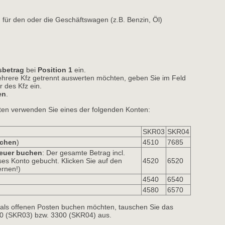
 für den oder die Geschäftswagen (z.B. Benzin, Öl)
betrag
bei 
Position 1
ein. 
ehrere Kfz getrennt auswerten möchten, geben Sie im Feld
des Kfz ein. 
en
.
ten verwenden Sie eines der folgenden Konten:
SKR03
SKR04
uchen
)
4510
7685
euer buchen
: Der gesamte Betrag incl.
ses Konto gebucht. Klicken Sie auf den
4520
6520
ernen!)
4540
6540
4580
6570
als offenen Posten buchen möchten, tauschen Sie das
 (SKR03) bzw. 3300 (SKR04) aus. 