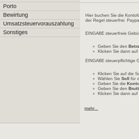
Porto
Bewirtung
Hier buchen Sie die Kontof
der Regel steuerfrei. Payp
Umsatzsteuervorauszahlung
Sonstiges
EINGABE steuerfreie Gebü
Geben Sie den
Betr
Klicken Sie dann au
EINGABE steuerpflichtige
Klicken Sie auf die S
Wählen Sie
Soll
für d
Geben Sie die
Kont
Geben Sie den
Brut
Klicken Sie dann au
mehr...