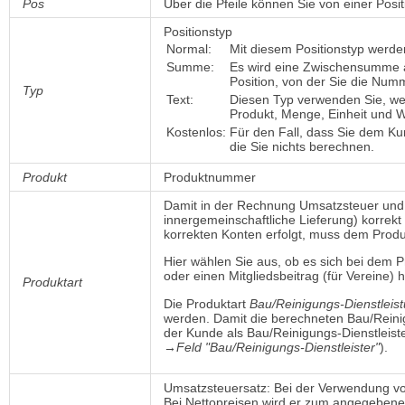
Pos
Über die Pfeile können Sie von einer Positi
Positionstyp
Normal:
Mit diesem Positionstyp werde
Summe:
Es wird eine Zwischensumme a
Position, von der Sie die Nu
Typ
Text:
Diesen Typ verwenden Sie, we
Produkt, Menge, Einheit und 
Kostenlos:
Für den Fall, dass Sie dem K
die Sie nichts berechnen.
Produkt
Produktnummer
Damit in der Rechnung Umsatzsteuer und
innergemeinschaftliche Lieferung) korrek
korrekten Konten erfolgt, muss dem Prod
Hier wählen Sie aus, ob es sich bei dem P
oder einen Mitgliedsbeitrag (für Vereine) h
Produktart
Die Produktart
Bau/Reinigungs-Dienstleis
werden. Damit die berechneten Bau/Reini
der Kunde als Bau/Reinigungs-Dienstleist
→Feld "Bau/Reinigungs-Dienstleister"
).
Umsatzsteuersatz: Bei der Verwendung von
Bei Nettopreisen wird er zum angegebene