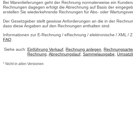
Bei Warenlieferungen geht der Rechnung normalerweise ein Kundenauf
Rechnungen dagegen erfolgt die Abrechnung auf Basis der eingegeb
erstellen Sie wiederkehrende Rechnungen für Abo- oder Wartungsver
Der Gesetzgeber stellt gewisse Anforderungen an die in der Rechnun
dass diese Angaben auf den Rechnungen enthalten sind.
Informationen zur E-Rechnung / eRechnung / elektronische / XML / 
FAQ
.
Siehe auch:
Einführung Verkauf
,
Rechnung anlegen
,
Rechnungsarte
Rechnung
,
Abrechnungslauf
,
Sammelausgabe
,
Umsatzli
* Nicht in allen Versionen