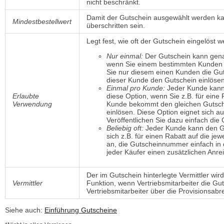
nicht beschränkt.
Damit der Gutschein ausgewählt werden k
Mindestbestellwert
überschritten sein.
Legt fest, wie oft der Gutschein eingelöst 
Nur einmal:
Der Gutschein kann genau
wenn Sie einem bestimmten Kunden 
Sie nur diesem einen Kunden die Gut
dieser Kunde den Gutschein einlöse
Einmal pro Kunde:
Jeder Kunde kann 
Erlaubte
diese Option, wenn Sie z.B. für eine
Verwendung
Kunde bekommt den gleichen Gutschei
einlösen. Diese Option eignet sich a
Veröffentlichen Sie dazu einfach di
Beliebig oft:
Jeder Kunde kann den Gut
sich z.B. für einen Rabatt auf die je
an, die Gutscheinnummer einfach in 
jeder Käufer einen zusätzlichen Anre
Der im Gutschein hinterlegte Vermittler w
Vermittler
Funktion, wenn Vertriebsmitarbeiter die Gut
Vertriebsmitarbeiter über die Provisionsab
Siehe auch:
Einführung Gutscheine