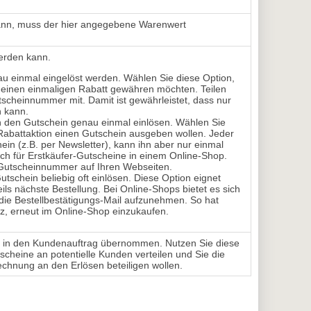
ann, muss der hier angegebene Warenwert
werden kann.
 einmal eingelöst werden. Wählen Sie diese Option, 
einen einmaligen Rabatt gewähren möchten. Teilen
scheinnummer mit. Damit ist gewährleistet, dass nur
n kann.
den Gutschein genau einmal einlösen. Wählen Sie 
 Rabattaktion einen Gutschein ausgeben wollen. Jeder
n (z.B. per Newsletter), kann ihn aber nur einmal
uch für Erstkäufer-Gutscheine in einem Online-Shop.
e Gutscheinnummer auf Ihren Webseiten.
schein beliebig oft einlösen. Diese Option eignet 
weils nächste Bestellung. Bei Online-Shops bietet es sich
die Bestellbestätigungs-Mail aufzunehmen. So hat
iz, erneut im Online-Shop einzukaufen.
ird in den Kundenauftrag übernommen. Nutzen Sie diese
scheine an potentielle Kunden verteilen und Sie die
rechnung an den Erlösen beteiligen wollen.