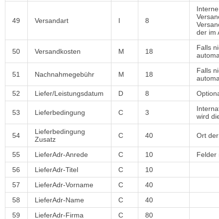
Interne
Versand
49
Versandart
I
8
Versan
der im 
Falls 
50
Versandkosten
M
18
automa
Falls 
51
Nachnahmegebühr
M
18
automa
52
Liefer/Leistungsdatum
D
8
Optiona
Intern
53
Lieferbedingung
C
3
wird d
Lieferbedingung
54
C
40
Ort de
Zusatz
55
LieferAdr-Anrede
C
10
Felder 
56
LieferAdr-Titel
C
10
57
LieferAdr-Vorname
C
40
58
LieferAdr-Name
C
40
59
LieferAdr-Firma
C
80