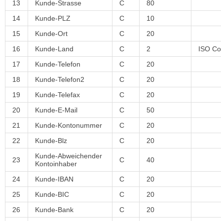
13
Kunde-Strasse
C
80
14
Kunde-PLZ
C
10
15
Kunde-Ort
C
20
16
Kunde-Land
C
2
ISO C
17
Kunde-Telefon
C
20
18
Kunde-Telefon2
C
20
19
Kunde-Telefax
C
20
20
Kunde-E-Mail
C
50
21
Kunde-Kontonummer
C
20
22
Kunde-Blz
C
20
Kunde-Abweichender
23
C
40
Kontoinhaber
24
Kunde-IBAN
C
20
25
Kunde-BIC
C
20
26
Kunde-Bank
C
20