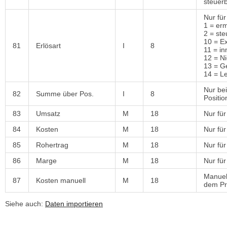
steuerb
Nur für
1 = er
2 = ste
10 = E
81
Erlösart
I
8
11 = in
12 = N
13 = Ge
14 = Le
Nur be
82
Summe über Pos.
I
8
Positi
83
Umsatz
M
18
Nur fü
84
Kosten
M
18
Nur für
85
Rohertrag
M
18
Nur fü
86
Marge
M
18
Nur für
Manuel
87
Kosten manuell
M
18
dem Pr
Siehe auch:
Daten importieren