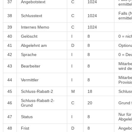
37
Angebotstext
C
1024
ermittel
Falls 
38
Schlusstext
C
1024
ermittel
39
Internes Memo
C
1024
40
Gelöscht
I
8
0 = nic
41
Abgelehnt am
D
8
Optiona
42
Sprache
I
8
0 = Deu
Mitarb
43
Bearbeiter
I
8
wird d
Mitarbe
44
Vermittler
I
8
Provis
45
Schluss-Rabatt-2
M
18
Schlus
Schluss-Rabatt-2-
46
C
20
Grund 
Grund
Nur für
47
Status
I
8
Abgeleh
48
Frist
D
8
Angebot