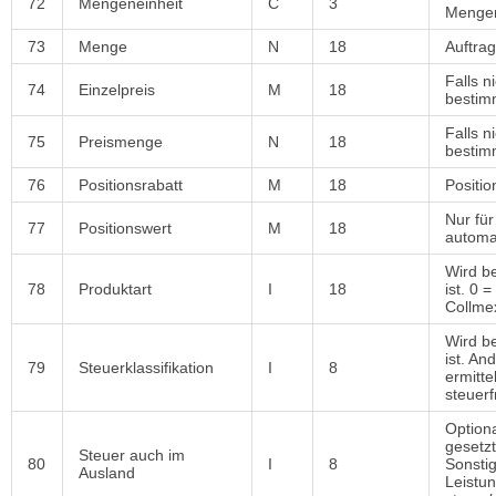
72
Mengeneinheit
C
3
Mengen
73
Menge
N
18
Auftra
Falls n
74
Einzelpreis
M
18
bestim
Falls 
75
Preismenge
N
18
bestimm
76
Positionsrabatt
M
18
Positi
Nur für
77
Positionswert
M
18
automa
Wird b
78
Produktart
I
18
ist. 0 
Collme
Wird b
ist. An
79
Steuerklassifikation
I
8
ermitte
steuerf
Option
gesetzt
Steuer auch im
80
I
8
Sonstig
Ausland
Leistun