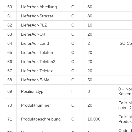
60
LieferAdr-Abteilung
C
80
61
LieferAdr-Strasse
C
80
62
LieferAdr-PLZ
C
10
63
LieferAdr-Ort
C
20
64
LieferAdr-Land
C
2
ISO C
65
LieferAdr-Telefon
C
20
66
LieferAdr-Telefon2
C
20
67
LieferAdr-Telefax
C
20
68
LieferAdr-E-Mail
C
50
0 = Nor
69
Positionstyp
I
8
Kosten
Falls 
70
Produktnummer
C
20
sein. 
Falls 
71
Produktbeschreibung
C
10.000
Produk
Code d