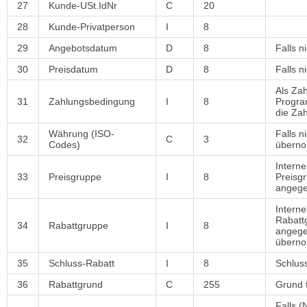
27
Kunde-USt.IdNr
C
20
28
Kunde-Privatperson
I
8
29
Angebotsdatum
D
8
Falls n
30
Preisdatum
D
8
Falls 
Als Zah
31
Zahlungsbedingung
I
8
Progra
die Za
Währung (ISO-
Falls 
32
C
3
Codes)
übern
Intern
33
Preisgruppe
I
8
Preisgr
angege
Intern
Rabattg
34
Rabattgruppe
I
8
angege
übern
35
Schluss-Rabatt
I
8
Schluss
36
Rabattgrund
C
255
Grund 
Falls 