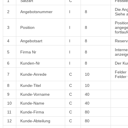
1
Satzart
C
Festw
Die Ang
2
Angebotsnummer
I
8
Siehe 
Positi
3
Position
I
8
angege
fortlau
4
Angebotsart
I
8
Reservi
Intern
5
Firma Nr
I
8
anzeig
6
Kunden-Nr
I
8
Der Ku
Felder 
7
Kunde-Anrede
C
10
Felder 
8
Kunde-Titel
C
10
9
Kunde-Vorname
C
40
10
Kunde-Name
C
40
11
Kunde-Firma
C
80
12
Kunde-Abteilung
C
80