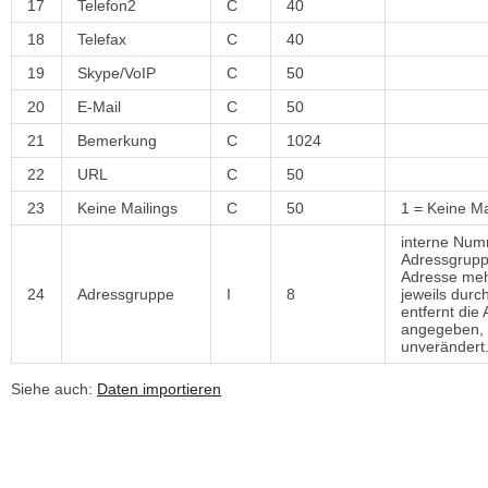
17
Telefon2
C
40
18
Telefax
C
40
19
Skype/VoIP
C
50
20
E-Mail
C
50
21
Bemerkung
C
1024
22
URL
C
50
23
Keine Mailings
C
50
1 = Keine Ma
interne Numm
Adressgruppe
Adresse meh
24
Adressgruppe
I
8
jeweils durc
entfernt die
angegeben, 
unverändert
Siehe auch:
Daten importieren