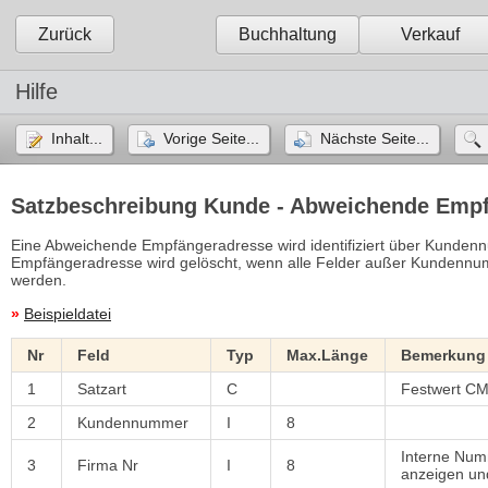
Zurück
Buchhaltung
Verkauf
Hilfe
Inhalt...
Vorige Seite...
Nächste Seite...
Satzbeschreibung Kunde - Abweichende Emp
Eine Abweichende Empfängeradresse wird identifiziert über Kunde
Empfängeradresse wird gelöscht, wenn alle Felder außer Kundenn
werden.
»
Beispieldatei
Nr
Feld
Typ
Max.Länge
Bemerkung
1
Satzart
C
Festwert C
2
Kundennummer
I
8
Interne Num
3
Firma Nr
I
8
anzeigen un