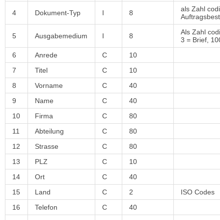
als Zahl cod
4
Dokument-Typ
I
8
Auftragsbes
Als Zahl cod
5
Ausgabemedium
I
8
3 = Brief, 1
6
Anrede
C
10
7
Titel
C
10
8
Vorname
C
40
9
Name
C
40
10
Firma
C
80
11
Abteilung
C
80
12
Strasse
C
80
13
PLZ
C
10
14
Ort
C
40
15
Land
C
2
ISO Codes
16
Telefon
C
40