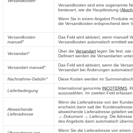
Versandkosten*
Versandkosten sind eine sogenannte Ne
besteuert, wie die Hauptleistung (
Abschn
Wenn Sie in einem Angebot Produkte m
die Versandkosten entsprechend dem Ver
Versandkosten
Das Feld wird aktiviert, wenn manuell 
manuell*
Versandkosten automatisch ermittelt w
Über die
Versandart
legen Sie fest, wie
Versandart*
Definiert werden die Versandarten unte
Das Feld wird aktiviert, wenn die Versa
Versandart manuell*
Versandart bei Änderungen automatisch 
Nachnahme-Gebühr*
Diese Kosten werden im Summenabschn
International genormte
INCOTERMS
. K
Lieferbedingung
auszuwählen. Im zweiten Feld erfassen 
Wenn die Lieferadresse von der Kundena
erscheint dann satt der Kundenadresse
Abweichende
abweichende Lieferadresse geliefert we
Lieferadresse
→ Dokument → Lieferung
. Die Adresse
des Angebots dann automatisch über
Wenn Sie die Lieferadresse von eine
Übernehmen von