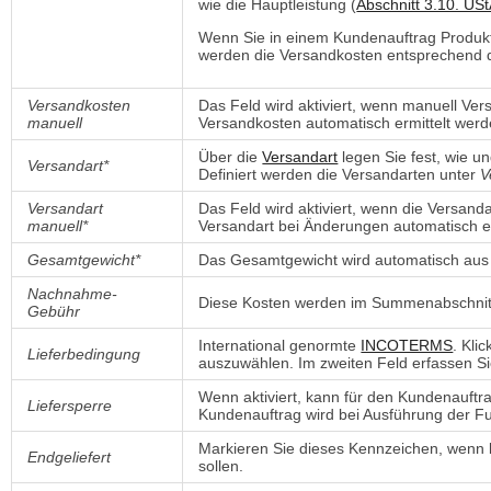
wie die Hauptleistung (
Abschnitt 3.10. US
Wenn Sie in einem Kundenauftrag Produk
werden die Versandkosten entsprechend de
Versandkosten
Das Feld wird aktiviert, wenn manuell Ve
manuell
Versandkosten automatisch ermittelt werd
Über die
Versandart
legen Sie fest, wie u
Versandart*
Definiert werden die Versandarten unter
V
Versandart
Das Feld wird aktiviert, wenn die Versand
manuell*
Versandart bei Änderungen automatisch er
Gesamtgewicht*
Das Gesamtgewicht wird automatisch aus 
Nachnahme-
Diese Kosten werden im Summenabschnit
Gebühr
International genormte
INCOTERMS
. Kli
Lieferbedingung
auszuwählen. Im zweiten Feld erfassen Si
Wenn aktiviert, kann für den Kundenauftr
Liefersperre
Kundenauftrag wird bei Ausführung der F
Markieren Sie dieses Kennzeichen, wenn 
Endgeliefert
sollen.