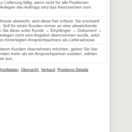
 Lieferung fällig, wenn nicht für alle Positionen
 Anlegen des Auftrags wird das Kennzeichen vom
sse abweicht, wird diese hier erfasst. Sie erscheint
. Soll für einen Kunden immer an eine abweichende
en Sie diese unter
Kunde → Empfänger → Dokument →
m Anlegen nicht vom Angebot übernommen wurde, setzt
 hinterlegten Ansprechpartners als Lieferadresse.
nderen Kunden übernehmen möchten, geben Sie hier
den mehr als ein Ansprechpartner existiert, wählen
se aus.
Kopfdaten
,
Übersicht
,
Verkauf
,
Positions-Details