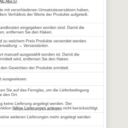
tAE Abs.5
).
te mit verschiedenen Umsatzsteuersätzen haben,
m Verhältnis der Werte der Produkte aufgeteilt.
rsandkosten eingegeben worden sind. Damit die
en, entfernen Sie den Haken.
nd zu welchem Preis Produkte versendet werden. 
erwaltung → Versandarten
.
art manuell ausgewählt worden ist. Damit die
mittelt wird, entfernen Sie den Haken.
den Gewichten der Produkte ermittelt.
t ausgewiesen.
cken Sie auf das Fernglas, um die Lieferbedingung
e den Ort.
ag keine Lieferung angelegt werden. Der
unktion
fällige Lieferungen anlegen
nicht berücksichtigt.
keine weiteren Lieferungen mehr angelegt werden