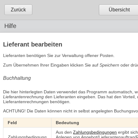
Zurück
Übersicht
Hilfe
Lieferant bearbeiten
Lieferanten benötigen Sie zur Verwaltung offener Posten.
Zum Übernehmen Ihrer Eingaben klicken Sie auf
Speichern
oder drüc
Buchhaltung
Die hier hinterlegten Daten verwendet das Programm automatisch, 
Lieferantenrechnung
den Lieferanten eingeben. Das hat den Vorteil, 
Lieferantenrechnungen benötigen.
ACHTUNG! Die Daten können nicht in selbst angelegten Buchungsvo
Feld
Bedeutung
Aus den
Zahlungsbedingungen
ergibt sic
Zahlungsbedingung
Anlegen von Angebot/Lieferantenauftrag/