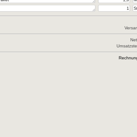
Versa
Net
Umsatzst
Rechnun