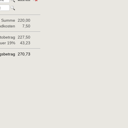
Summe
220,00
ndkosten
7,50
tobetrag
227,50
euer 19%
43,23
gsbetrag
270,73