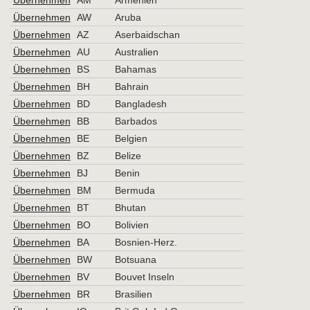
Übernehmen
AM
Armenien
Übernehmen
AW
Aruba
Übernehmen
AZ
Aserbaidschan
Übernehmen
AU
Australien
Übernehmen
BS
Bahamas
Übernehmen
BH
Bahrain
Übernehmen
BD
Bangladesh
Übernehmen
BB
Barbados
Übernehmen
BE
Belgien
Übernehmen
BZ
Belize
Übernehmen
BJ
Benin
Übernehmen
BM
Bermuda
Übernehmen
BT
Bhutan
Übernehmen
BO
Bolivien
Übernehmen
BA
Bosnien-Herz.
Übernehmen
BW
Botsuana
Übernehmen
BV
Bouvet Inseln
Übernehmen
BR
Brasilien