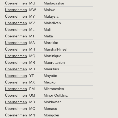
Übernehmen
MG
Madagaskar
Übernehmen
MW
Malawi
Übernehmen
MY
Malaysia
Übernehmen
MV
Malediven
Übernehmen
ML
Mali
Übernehmen
MT
Malta
Übernehmen
MA
Marokko
Übernehmen
MH
Marshall-Insel
Übernehmen
MQ
Martinique
Übernehmen
MR
Mauretanien
Übernehmen
MU
Mauritius
Übernehmen
YT
Mayotte
Übernehmen
MX
Mexiko
Übernehmen
FM
Micronesien
Übernehmen
UM
Minor Outl.Ins.
Übernehmen
MD
Moldawien
Übernehmen
MC
Monaco
Übernehmen
MN
Mongolei