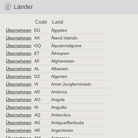
Länder
Code
Land
Übernehmen
EG
Ägypten
Übernehmen
AX
Åland Islands
Übernehmen
GQ
Äquatorialguine
Übernehmen
ET
Äthiopien
Übernehmen
AF
Afghanistan
Übernehmen
AL
Albanien
Übernehmen
DZ
Algerien
Übernehmen
VI
Amer.Jungferninseln
Übernehmen
AD
Andorra
Übernehmen
AO
Angola
Übernehmen
AI
Anguilla
Übernehmen
AQ
Antarctica
Übernehmen
AG
Antigua/Barbuda
Übernehmen
AR
Argentinien