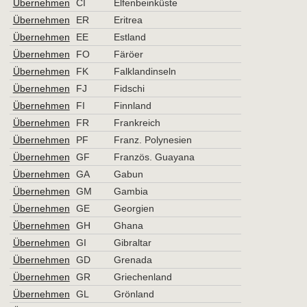
Übernehmen
CI
Elfenbeinküste
Übernehmen
ER
Eritrea
Übernehmen
EE
Estland
Übernehmen
FO
Färöer
Übernehmen
FK
Falklandinseln
Übernehmen
FJ
Fidschi
Übernehmen
FI
Finnland
Übernehmen
FR
Frankreich
Übernehmen
PF
Franz. Polynesien
Übernehmen
GF
Französ. Guayana
Übernehmen
GA
Gabun
Übernehmen
GM
Gambia
Übernehmen
GE
Georgien
Übernehmen
GH
Ghana
Übernehmen
GI
Gibraltar
Übernehmen
GD
Grenada
Übernehmen
GR
Griechenland
Übernehmen
GL
Grönland