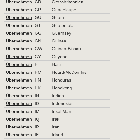
Übernehmen
GB
Grossbritannien
Übernehmen
GP
Guadeloupe
Übernehmen
GU
Guam
Übernehmen
GT
Guatemala
Übernehmen
GG
Guernsey
Übernehmen
GN
Guinea
Übernehmen
GW
Guinea-Bissau
Übernehmen
GY
Guyana
Übernehmen
HT
Haiti
Übernehmen
HM
Heard/McDon.Ins
Übernehmen
HN
Honduras
Übernehmen
HK
Hongkong
Übernehmen
IN
Indien
Übernehmen
ID
Indonesien
Übernehmen
IM
Insel Man
Übernehmen
IQ
Irak
Übernehmen
IR
Iran
Übernehmen
IE
Irland