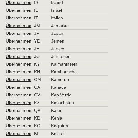
Übernehmen
IS
Island
Übernehmen
IL
Israel
Übernehmen
IT
Italien
Übernehmen
JM
Jamaika
Übernehmen
JP
Japan
Übernehmen
YE
Jemen
Übernehmen
JE
Jersey
Übernehmen
JO
Jordanien
Übernehmen
KY
Kaimaninseln
Übernehmen
KH
Kambodscha
Übernehmen
CM
Kamerun
Übernehmen
CA
Kanada
Übernehmen
CV
Kap Verde
Übernehmen
KZ
Kasachstan
Übernehmen
QA
Katar
Übernehmen
KE
Kenia
Übernehmen
KG
Kirgistan
Übernehmen
KI
Kiribati