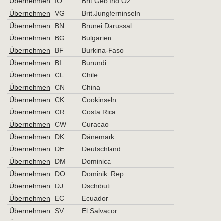
Übernehmen
IO
Brit.Geb.Ind.Oz
Übernehmen
VG
Brit.Jungferninseln
Übernehmen
BN
Brunei Darussal
Übernehmen
BG
Bulgarien
Übernehmen
BF
Burkina-Faso
Übernehmen
BI
Burundi
Übernehmen
CL
Chile
Übernehmen
CN
China
Übernehmen
CK
Cookinseln
Übernehmen
CR
Costa Rica
Übernehmen
CW
Curacao
Übernehmen
DK
Dänemark
Übernehmen
DE
Deutschland
Übernehmen
DM
Dominica
Übernehmen
DO
Dominik. Rep.
Übernehmen
DJ
Dschibuti
Übernehmen
EC
Ecuador
Übernehmen
SV
El Salvador