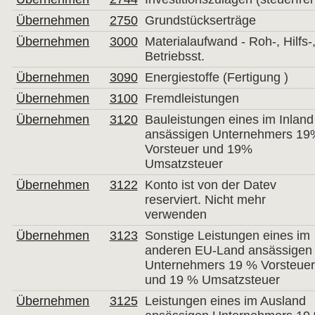
Übernehmen
2750
Grundstückserträge
Übernehmen
3000
Materialaufwand - Roh-, Hilfs-
Betriebsst.
Übernehmen
3090
Energiestoffe (Fertigung )
Übernehmen
3100
Fremdleistungen
Übernehmen
3120
Bauleistungen eines im Inland
ansässigen Unternehmers 1
Vorsteuer und 19%
Umsatzsteuer
Übernehmen
3122
Konto ist von der Datev
reserviert. Nicht mehr
verwenden
Übernehmen
3123
Sonstige Leistungen eines im
anderen EU-Land ansässigen
Unternehmers 19 % Vorsteue
und 19 % Umsatzsteuer
Übernehmen
3125
Leistungen eines im Ausland