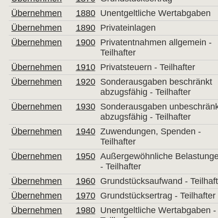
Übernehmen
1880
Unentgeltliche Wertabgaben
Übernehmen
1890
Privateinlagen
Übernehmen
1900
Privatentnahmen allgemein -
Teilhafter
Übernehmen
1910
Privatsteuern - Teilhafter
Übernehmen
1920
Sonderausgaben beschränkt
abzugsfähig - Teilhafter
Übernehmen
1930
Sonderausgaben unbeschränkt
abzugsfähig - Teilhafter
Übernehmen
1940
Zuwendungen, Spenden -
Teilhafter 
Übernehmen
1950
Außergewöhnliche Belastung
- Teilhafter
Übernehmen
1960
Grundstücksaufwand - Teilhaft
Übernehmen
1970
Grundstücksertrag - Teilhafter
Übernehmen
1980
Unentgeltliche Wertabgaben -