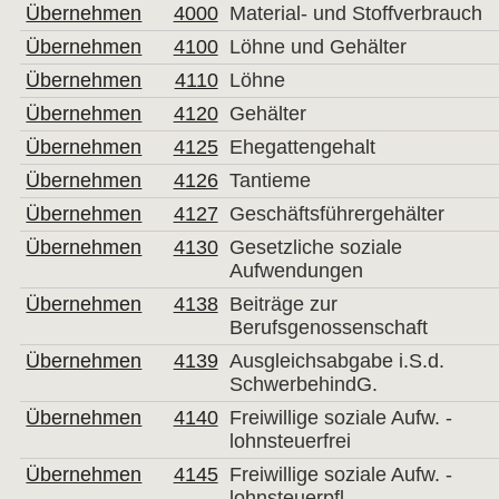
Übernehmen
4000
Material- und Stoffverbrauch
Übernehmen
4100
Löhne und Gehälter
Übernehmen
4110
Löhne
Übernehmen
4120
Gehälter
Übernehmen
4125
Ehegattengehalt
Übernehmen
4126
Tantieme
Übernehmen
4127
Geschäftsführergehälter
Übernehmen
4130
Gesetzliche soziale
Aufwendungen
Übernehmen
4138
Beiträge zur
Berufsgenossenschaft
Übernehmen
4139
Ausgleichsabgabe i.S.d.
SchwerbehindG.
Übernehmen
4140
Freiwillige soziale Aufw. -
lohnsteuerfrei
Übernehmen
4145
Freiwillige soziale Aufw. -
lohnsteuerpfl.