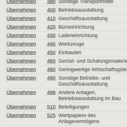
Übernehmen
380
Sonstige Transportmittel
Übernehmen
400
Betriebsausstattung
Übernehmen
410
Geschäftsausstattung
Übernehmen
420
Büroeinrichtung
Übernehmen
430
Ladeneinrichtung
Übernehmen
440
Werkzeuge
Übernehmen
450
Einbauten
Übernehmen
460
Gerüst- und Schalungsmateria
Übernehmen
480
Geringwertige Wirtschaftsgüte
Übernehmen
490
Sonstige Betriebs- und
Geschäftsausstattung
Übernehmen
498
Andere Anlagen,
Betriebsausstattung im Bau
Übernehmen
510
Beteiligungen
Übernehmen
525
Wertpapiere des
Anlagevermögens