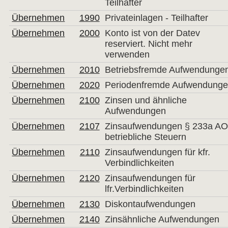
Teilhafter
Übernehmen
1990
Privateinlagen - Teilhafter
Übernehmen
2000
Konto ist von der Datev
reserviert. Nicht mehr
verwenden
Übernehmen
2010
Betriebsfremde Aufwendunge
Übernehmen
2020
Periodenfremde Aufwendung
Übernehmen
2100
Zinsen und ähnliche
Aufwendungen
Übernehmen
2107
Zinsaufwendungen § 233a A
betriebliche Steuern
Übernehmen
2110
Zinsaufwendungen für kfr.
Verbindlichkeiten
Übernehmen
2120
Zinsaufwendungen für
lfr.Verbindlichkeiten
Übernehmen
2130
Diskontaufwendungen
Übernehmen
2140
Zinsähnliche Aufwendungen