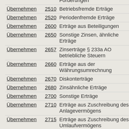
Forderungen
Übernehmen
2510
Betriebsfremde Erträge
Übernehmen
2520
Periodenfremde Erträge
Übernehmen
2600
Erträge aus Beteiligungen
Übernehmen
2650
Sonstige Zinsen, ähnliche
Erträge
Übernehmen
2657
Zinserträge § 233a AO
betriebliche Steuern
Übernehmen
2660
Erträge aus der
Währungsumrechnung
Übernehmen
2670
Diskonterträge
Übernehmen
2680
Zinsähnliche Erträge
Übernehmen
2700
Sonstige Erträge
Übernehmen
2710
Erträge aus Zuschreibung des
Anlagevermögens
Übernehmen
2715
Erträge aus Zuschreibung des
Umlaufvermögens