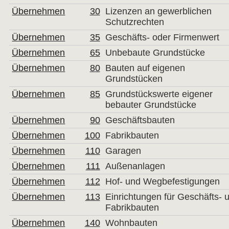
Übernehmen
30
Lizenzen an gewerblichen
Schutzrechten
Übernehmen
35
Geschäfts- oder Firmenwert
Übernehmen
65
Unbebaute Grundstücke
Übernehmen
80
Bauten auf eigenen
Grundstücken
Übernehmen
85
Grundstückswerte eigener
bebauter Grundstücke
Übernehmen
90
Geschäftsbauten
Übernehmen
100
Fabrikbauten
Übernehmen
110
Garagen
Übernehmen
111
Außenanlagen
Übernehmen
112
Hof- und Wegbefestigungen
Übernehmen
113
Einrichtungen für Geschäfts- u
Fabrikbauten
Übernehmen
140
Wohnbauten