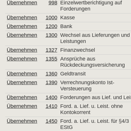
Übernehmen
998
Einzelwertberichtigung auf
Forderungen
Übernehmen
1000
Kasse
Übernehmen
1200
Bank
Übernehmen
1300
Wechsel aus Lieferungen und
Leistungen
Übernehmen
1327
Finanzwechsel
Übernehmen
1355
Ansprüche aus
Rückdeckungsversicherung
Übernehmen
1360
Geldtransit
Übernehmen
1390
Verrechnungskonto Ist-
Versteuerung
Übernehmen
1400
Forderungen aus Lief. und Lei
Übernehmen
1410
Ford. a. Lief. u. Leist. ohne
Kontokorrent
Übernehmen
1450
Ford. a. Lief. u. Leist. für §4/3
EStG