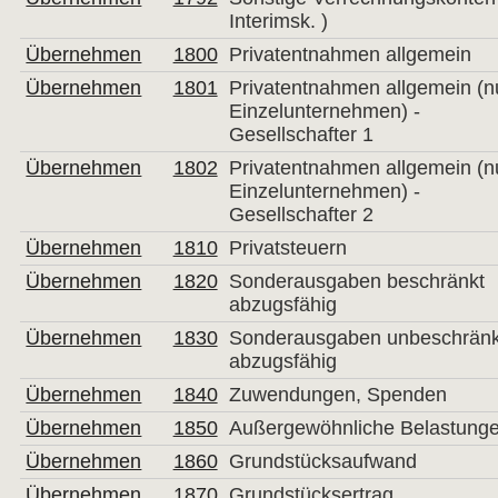
Interimsk. )
Übernehmen
1800
Privatentnahmen allgemein
Übernehmen
1801
Privatentnahmen allgemein (n
Einzelunternehmen) -
Gesellschafter 1
Übernehmen
1802
Privatentnahmen allgemein (n
Einzelunternehmen) -
Gesellschafter 2
Übernehmen
1810
Privatsteuern
Übernehmen
1820
Sonderausgaben beschränkt
abzugsfähig
Übernehmen
1830
Sonderausgaben unbeschränk
abzugsfähig
Übernehmen
1840
Zuwendungen, Spenden
Übernehmen
1850
Außergewöhnliche Belastung
Übernehmen
1860
Grundstücksaufwand
Übernehmen
1870
Grundstücksertrag