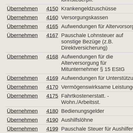
Übernehmen
4150
Krankengeldzuschüsse
Übernehmen
4160
Versorgungskassen
Übernehmen
4165
Aufwendungen für Altervorsor
Übernehmen
4167
Pauschale Lohnsteuer auf
sonstige Bezüge (z.B.
Direktversicherung)
Übernehmen
4168
Aufwendungen für die
Alterversorgung für
Mitunternehmer § 15 EStG
Übernehmen
4169
Aufwendungen für Unterstütz
Übernehmen
4170
Vermögenswirksame Leistung
Übernehmen
4175
Fahrtkostenerstatt. -
Wohn./Arbeitsst.
Übernehmen
4180
Bedienungsgelder
Übernehmen
4190
Aushilfslöhne
Übernehmen
4199
Pauschale Steuer für Aushilfe