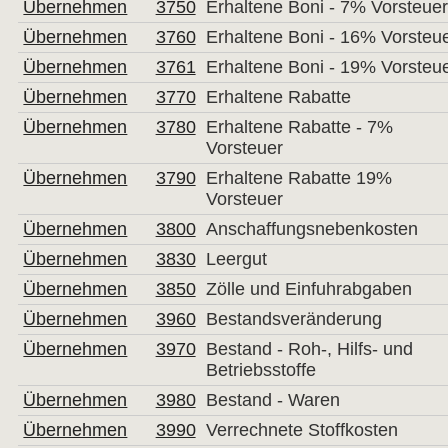
Übernehmen
3750
Erhaltene Boni - 7% Vorsteue
Übernehmen
3760
Erhaltene Boni - 16% Vorsteu
Übernehmen
3761
Erhaltene Boni - 19% Vorsteu
Übernehmen
3770
Erhaltene Rabatte
Übernehmen
3780
Erhaltene Rabatte - 7%
Vorsteuer
Übernehmen
3790
Erhaltene Rabatte 19%
Vorsteuer
Übernehmen
3800
Anschaffungsnebenkosten
Übernehmen
3830
Leergut
Übernehmen
3850
Zölle und Einfuhrabgaben
Übernehmen
3960
Bestandsveränderung
Übernehmen
3970
Bestand - Roh-, Hilfs- und
Betriebsstoffe
Übernehmen
3980
Bestand - Waren
Übernehmen
3990
Verrechnete Stoffkosten