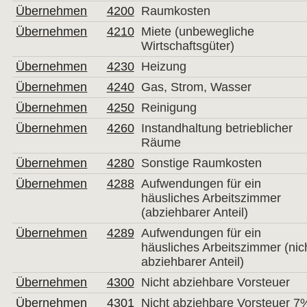
Übernehmen
4200
Raumkosten
Übernehmen
4210
Miete (unbewegliche
Wirtschaftsgüter)
Übernehmen
4230
Heizung
Übernehmen
4240
Gas, Strom, Wasser
Übernehmen
4250
Reinigung
Übernehmen
4260
Instandhaltung betrieblicher
Räume
Übernehmen
4280
Sonstige Raumkosten
Übernehmen
4288
Aufwendungen für ein
häusliches Arbeitszimmer
(abziehbarer Anteil)
Übernehmen
4289
Aufwendungen für ein
häusliches Arbeitszimmer (nic
abziehbarer Anteil)
Übernehmen
4300
Nicht abziehbare Vorsteuer
Übernehmen
4301
Nicht abziehbare Vorsteuer 7