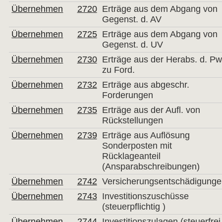
Übernehmen
2720
Erträge aus dem Abgang von
Gegenst. d. AV
Übernehmen
2725
Erträge aus dem Abgang von
Gegenst. d. UV
Übernehmen
2730
Erträge aus der Herabs. d. Pw
zu Ford.
Übernehmen
2732
Erträge aus abgeschr.
Forderungen
Übernehmen
2735
Erträge aus der Aufl. von
Rückstellungen
Übernehmen
2739
Erträge aus Auflösung
Sonderposten mit
Rücklageanteil
(Ansparabschreibungen)
Übernehmen
2742
Versicherungsentschädigung
Übernehmen
2743
Investitionszuschüsse
(steuerpflichtig )
Übernehmen
2744
Investitionszulagen (steuerfrei