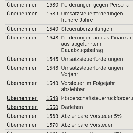
Übernehmen
1530
Forderungen gegen Personal
Übernehmen
1539
Umsatzsteuerforderungen
frühere Jahre
Übernehmen
1540
Steuerüberzahlungen
Übernehmen
1543
Forderungen an das Finanza
aus abgeführtem
Bauabzugsbetrag
Übernehmen
1545
Umsatzsteuerforderungen
Übernehmen
1546
Umsatzsteuerforderungen
Vorjahr
Übernehmen
1548
Vorsteuer im Folgejahr
abziehbar
Übernehmen
1549
Körperschaftsteuerrückforder
Übernehmen
1550
Darlehen
Übernehmen
1568
Abziehbare Vorsteuer 5%
Übernehmen
1570
Abziehbare Vorsteuer