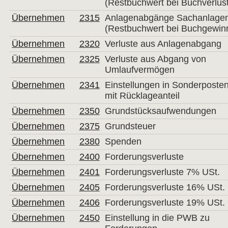
(Restbuchwert bei Buchverlus
Übernehmen
2315
Anlagenabgänge Sachanlage
(Restbuchwert bei Buchgewin
Übernehmen
2320
Verluste aus Anlagenabgang
Übernehmen
2325
Verluste aus Abgang von
Umlaufvermögen
Übernehmen
2341
Einstellungen in Sonderposte
mit Rücklageanteil
Übernehmen
2350
Grundstücksaufwendungen
Übernehmen
2375
Grundsteuer
Übernehmen
2380
Spenden
Übernehmen
2400
Forderungsverluste
Übernehmen
2401
Forderungsverluste 7% USt.
Übernehmen
2405
Forderungsverluste 16% USt.
Übernehmen
2406
Forderungsverluste 19% USt.
Übernehmen
2450
Einstellung in die PWB zu