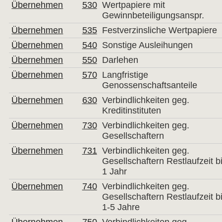
Übernehmen
530
Wertpapiere mit
Gewinnbeteiligungsanspr.
Übernehmen
535
Festverzinsliche Wertpapiere
Übernehmen
540
Sonstige Ausleihungen
Übernehmen
550
Darlehen
Übernehmen
570
Langfristige
Genossenschaftsanteile
Übernehmen
630
Verbindlichkeiten geg.
Kreditinstituten
Übernehmen
730
Verbindlichkeiten geg.
Gesellschaftern
Übernehmen
731
Verbindlichkeiten geg.
Gesellschaftern Restlaufzeit b
1 Jahr
Übernehmen
740
Verbindlichkeiten geg.
Gesellschaftern Restlaufzeit b
1-5 Jahre