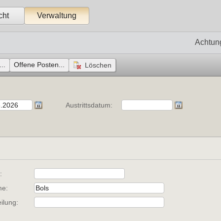
cht
Verwaltung
Achtun
..
Offene Posten...
Austrittsdatum:
:
e:
ilung: