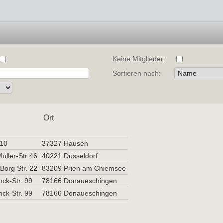
Keine Mitglieder:
Sortieren nach:
Ort
 10
37327 Hausen
üller-Str 46
40221 Düsseldorf
Borg Str. 22
83209 Prien am Chiemsee
ck-Str. 99
78166 Donaueschingen
ck-Str. 99
78166 Donaueschingen