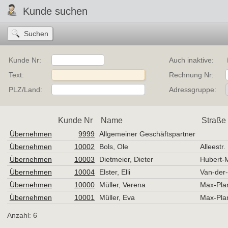
Kunde suchen
Kunde Nr:
Auch inaktive:
Text:
Rechnung Nr:
PLZ/Land:
Adressgruppe:
Kunde Nr
Name
Straße
Übernehmen
9999
Allgemeiner Geschäftspartner
Übernehmen
10002
Bols, Ole
Alleestr.
Übernehmen
10003
Dietmeier, Dieter
Hubert-M
Übernehmen
10004
Elster, Elli
Van-der-
Übernehmen
10000
Müller, Verena
Max-Plan
Übernehmen
10001
Müller, Eva
Max-Plan
Anzahl: 6