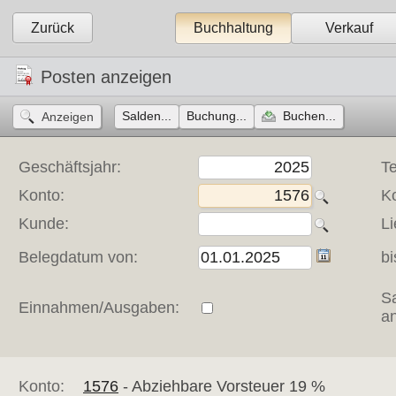
Zurück
Buchhaltung
Verkauf
Posten anzeigen
Salden...
Buchung...
Buchen...
Geschäftsjahr:
Te
Konto:
K
Kunde:
Li
Belegdatum von:
bi
S
Einnahmen/Ausgaben:
a
Konto:
1576
- Abziehbare Vorsteuer 19 % 