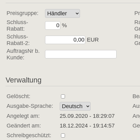
Preisgruppe:
Pr
Schluss-
Ra
% 
Rabatt:
G
Schluss-
Ra
EUR 
Rabatt-2:
G
AuftragsNr b.
Kunde:
Verwaltung
Gelöscht:
Bea
Ausgabe-Sprache:
Au
Angelegt am:
25.09.2020 - 18:29:07
An
Geändert am:
18.12.2024 - 19:14:57
Ge
Schreibgeschützt: