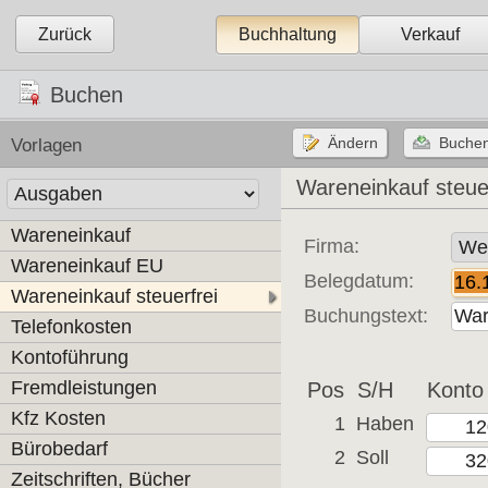
Zurück
Buchhaltung
Verkauf
Buchen
Vorlagen
Wareneinkauf steuer
Wareneinkauf
Firma:
Wareneinkauf EU
Belegdatum:
Wareneinkauf steuerfrei
Buchungstext:
Telefonkosten
Kontoführung
Fremdleistungen
Pos
S/H
Konto
Kfz Kosten
1
Haben
Bürobedarf
2
Soll
Zeitschriften, Bücher