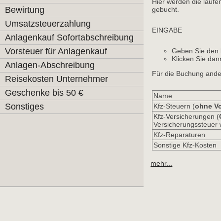
Hier werden die laufe
Bewirtung
gebucht.
Umsatzsteuerzahlung
EINGABE
Anlagenkauf Sofortabschreibung
Vorsteuer für Anlagenkauf
Geben Sie den
Klicken Sie da
Anlagen-Abschreibung
Für die Buchung ande
Reisekosten Unternehmer
Geschenke bis 50 €
Name
Sonstiges
Kfz-Steuern (
ohne V
Kfz-Versicherungen (
Versicherungssteuer 
Kfz-Reparaturen
Sonstige Kfz-Kosten
mehr...