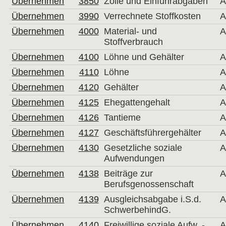
Übernehmen
3850
Zölle und Einfuhrabgaben
A
Übernehmen
3990
Verrechnete Stoffkosten
A
Übernehmen
4000
Material- und
A
Stoffverbrauch
Übernehmen
4100
Löhne und Gehälter
A
Übernehmen
4110
Löhne
A
Übernehmen
4120
Gehälter
A
Übernehmen
4125
Ehegattengehalt
A
Übernehmen
4126
Tantieme
A
Übernehmen
4127
Geschäftsführergehälter
A
Übernehmen
4130
Gesetzliche soziale
A
Aufwendungen
Übernehmen
4138
Beiträge zur
A
Berufsgenossenschaft
Übernehmen
4139
Ausgleichsabgabe i.S.d.
A
SchwerbehindG.
Übernehmen
4140
Freiwillige soziale Aufw. -
A