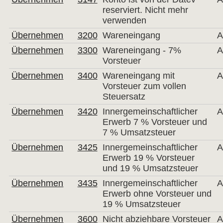
reserviert. Nicht mehr
verwenden
Übernehmen
3200
Wareneingang
A
Übernehmen
3300
Wareneingang - 7%
A
Vorsteuer
Übernehmen
3400
Wareneingang mit
A
Vorsteuer zum vollen
Steuersatz
Übernehmen
3420
Innergemeinschaftlicher
A
Erwerb 7 % Vorsteuer und
7 % Umsatzsteuer
Übernehmen
3425
Innergemeinschaftlicher
A
Erwerb 19 % Vorsteuer
und 19 % Umsatzsteuer
Übernehmen
3435
Innergemeinschaftlicher
A
Erwerb ohne Vorsteuer und
19 % Umsatzsteuer
Übernehmen
3600
Nicht abziehbare Vorsteuer
A