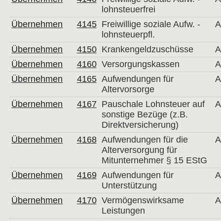
lohnsteuerfrei
Übernehmen
4145
Freiwillige soziale Aufw. -
A
lohnsteuerpfl.
Übernehmen
4150
Krankengeldzuschüsse
A
Übernehmen
4160
Versorgungskassen
A
Übernehmen
4165
Aufwendungen für
A
Altervorsorge
Übernehmen
4167
Pauschale Lohnsteuer auf
A
sonstige Bezüge (z.B.
Direktversicherung)
Übernehmen
4168
Aufwendungen für die
A
Alterversorgung für
Mitunternehmer § 15 EStG
Übernehmen
4169
Aufwendungen für
A
Unterstützung
Übernehmen
4170
Vermögenswirksame
A
Leistungen