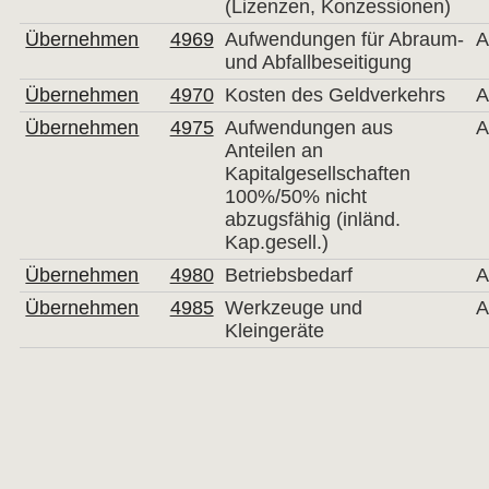
(Lizenzen, Konzessionen)
Übernehmen
4969
Aufwendungen für Abraum-
A
und Abfallbeseitigung
Übernehmen
4970
Kosten des Geldverkehrs
A
Übernehmen
4975
Aufwendungen aus
A
Anteilen an
Kapitalgesellschaften
100%/50% nicht
abzugsfähig (inländ.
Kap.gesell.)
Übernehmen
4980
Betriebsbedarf
A
Übernehmen
4985
Werkzeuge und
A
Kleingeräte