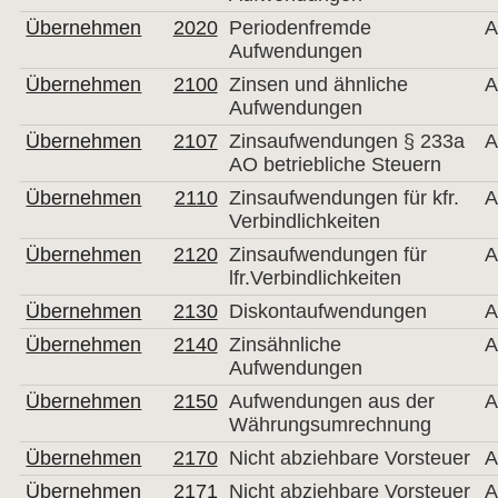
Übernehmen
2020
Periodenfremde
A
Aufwendungen
Übernehmen
2100
Zinsen und ähnliche
A
Aufwendungen
Übernehmen
2107
Zinsaufwendungen § 233a
A
AO betriebliche Steuern
Übernehmen
2110
Zinsaufwendungen für kfr.
A
Verbindlichkeiten
Übernehmen
2120
Zinsaufwendungen für
A
lfr.Verbindlichkeiten
Übernehmen
2130
Diskontaufwendungen
A
Übernehmen
2140
Zinsähnliche
A
Aufwendungen
Übernehmen
2150
Aufwendungen aus der
A
Währungsumrechnung
Übernehmen
2170
Nicht abziehbare Vorsteuer
A
Übernehmen
2171
Nicht abziehbare Vorsteuer
A