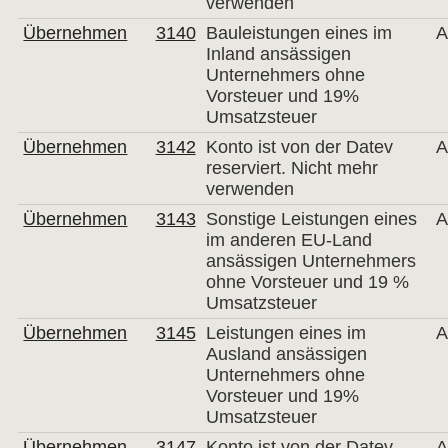
verwenden
Übernehmen
3140
Bauleistungen eines im
A
Inland ansässigen
Unternehmers ohne
Vorsteuer und 19%
Umsatzsteuer
Übernehmen
3142
Konto ist von der Datev
A
reserviert. Nicht mehr
verwenden
Übernehmen
3143
Sonstige Leistungen eines
A
im anderen EU-Land
ansässigen Unternehmers
ohne Vorsteuer und 19 %
Umsatzsteuer
Übernehmen
3145
Leistungen eines im
A
Ausland ansässigen
Unternehmers ohne
Vorsteuer und 19%
Umsatzsteuer
Übernehmen
3147
Konto ist von der Datev
A