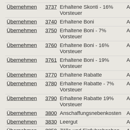
Übernehmen
3737
Erhaltene Skonti - 16%
A
Vorsteuer
Übernehmen
3740
Erhaltene Boni
A
Übernehmen
3750
Erhaltene Boni - 7%
A
Vorsteuer
Übernehmen
3760
Erhaltene Boni - 16%
A
Vorsteuer
Übernehmen
3761
Erhaltene Boni - 19%
A
Vorsteuer
Übernehmen
3770
Erhaltene Rabatte
A
Übernehmen
3780
Erhaltene Rabatte - 7%
A
Vorsteuer
Übernehmen
3790
Erhaltene Rabatte 19%
A
Vorsteuer
Übernehmen
3800
Anschaffungsnebenkosten
A
Übernehmen
3830
Leergut
A