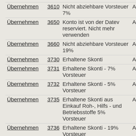
Übernehmen
3610
Nicht abziehbare Vorsteuer
A
7%
Übernehmen
3650
Konto ist von der Datev
A
reserviert. Nicht mehr
verwenden
Übernehmen
3660
Nicht abziehbare Vorsteuer
A
19%
Übernehmen
3730
Erhaltene Skonti
A
Übernehmen
3731
Erhaltene Skonti - 7%
A
Vorsteuer
Übernehmen
3732
Erhaltene Skonti - 5%
A
Vorsteuer
Übernehmen
3735
Erhaltene Skonti aus
A
Einkauf Roh-, Hilfs - und
Betriebsstoffe 5%
Vorsteuer
Übernehmen
3736
Erhaltene Skonti - 19%
A
Vorsteuer