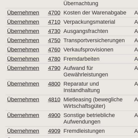
Übernachtung
Übernehmen
4700
Kosten der Warenabgabe
A
Übernehmen
4710
Verpackungsmaterial
A
Übernehmen
4730
Ausgangsfrachten
A
Übernehmen
4750
Transportversicherungen
A
Übernehmen
4760
Verkaufsprovisionen
A
Übernehmen
4780
Fremdarbeiten
A
Übernehmen
4790
Aufwand für
A
Gewährleistungen
Übernehmen
4800
Reparatur und
A
Instandhaltung
Übernehmen
4810
Mietleasing (bewegliche
A
Wirtschaftsgüter)
Übernehmen
4900
Sonstige betriebliche
A
Aufwendungen
Übernehmen
4909
Fremdleistungen
A