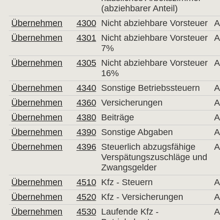
(abziehbarer Anteil)
Übernehmen
4300
Nicht abziehbare Vorsteuer
A
Übernehmen
4301
Nicht abziehbare Vorsteuer
A
7%
Übernehmen
4305
Nicht abziehbare Vorsteuer
A
16%
Übernehmen
4340
Sonstige Betriebssteuern
A
Übernehmen
4360
Versicherungen
A
Übernehmen
4380
Beiträge
A
Übernehmen
4390
Sonstige Abgaben
A
Übernehmen
4396
Steuerlich abzugsfähige
A
Verspätungszuschläge und
Zwangsgelder
Übernehmen
4510
Kfz - Steuern
A
Übernehmen
4520
Kfz - Versicherungen
A
Übernehmen
4530
Laufende Kfz -
A