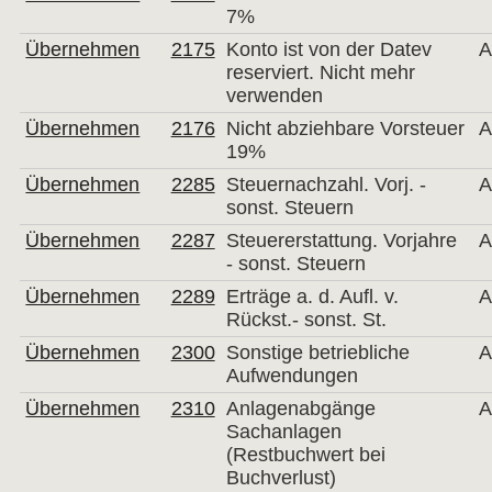
7%
Übernehmen
2175
Konto ist von der Datev
A
reserviert. Nicht mehr
verwenden
Übernehmen
2176
Nicht abziehbare Vorsteuer
A
19%
Übernehmen
2285
Steuernachzahl. Vorj. -
A
sonst. Steuern
Übernehmen
2287
Steuererstattung. Vorjahre
A
- sonst. Steuern
Übernehmen
2289
Erträge a. d. Aufl. v.
A
Rückst.- sonst. St.
Übernehmen
2300
Sonstige betriebliche
A
Aufwendungen
Übernehmen
2310
Anlagenabgänge
A
Sachanlagen
(Restbuchwert bei
Buchverlust)