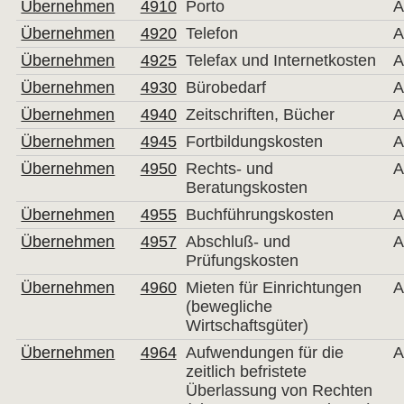
Übernehmen
4910
Porto
A
Übernehmen
4920
Telefon
A
Übernehmen
4925
Telefax und Internetkosten
A
Übernehmen
4930
Bürobedarf
A
Übernehmen
4940
Zeitschriften, Bücher
A
Übernehmen
4945
Fortbildungskosten
A
Übernehmen
4950
Rechts- und
A
Beratungskosten
Übernehmen
4955
Buchführungskosten
A
Übernehmen
4957
Abschluß- und
A
Prüfungskosten
Übernehmen
4960
Mieten für Einrichtungen
A
(bewegliche
Wirtschaftsgüter)
Übernehmen
4964
Aufwendungen für die
A
zeitlich befristete
Überlassung von Rechten