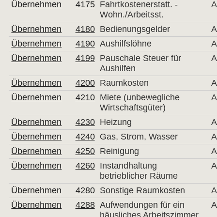
Übernehmen
4175
Fahrtkostenerstatt. -
A
Wohn./Arbeitsst.
Übernehmen
4180
Bedienungsgelder
A
Übernehmen
4190
Aushilfslöhne
A
Übernehmen
4199
Pauschale Steuer für
A
Aushilfen
Übernehmen
4200
Raumkosten
A
Übernehmen
4210
Miete (unbewegliche
A
Wirtschaftsgüter)
Übernehmen
4230
Heizung
A
Übernehmen
4240
Gas, Strom, Wasser
A
Übernehmen
4250
Reinigung
A
Übernehmen
4260
Instandhaltung
A
betrieblicher Räume
Übernehmen
4280
Sonstige Raumkosten
A
Übernehmen
4288
Aufwendungen für ein
A
häusliches Arbeitszimmer