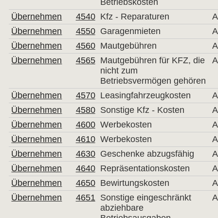
Betriebskosten
Übernehmen
4540
Kfz - Reparaturen
A
Übernehmen
4550
Garagenmieten
A
Übernehmen
4560
Mautgebühren
A
Übernehmen
4565
Mautgebühren für KFZ, die
A
nicht zum
Betriebsvermögen gehören
Übernehmen
4570
Leasingfahrzeugkosten
A
Übernehmen
4580
Sonstige Kfz - Kosten
A
Übernehmen
4600
Werbekosten
A
Übernehmen
4610
Werbekosten
A
Übernehmen
4630
Geschenke abzugsfähig
A
Übernehmen
4640
Repräsentationskosten
A
Übernehmen
4650
Bewirtungskosten
A
Übernehmen
4651
Sonstige eingeschränkt
A
abziehbare