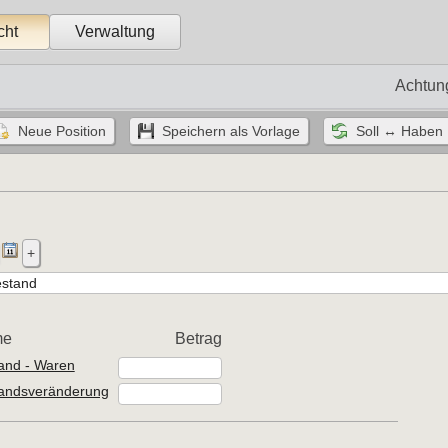
cht
Verwaltung
Achtun
me
Betrag
and - Waren
andsveränderung