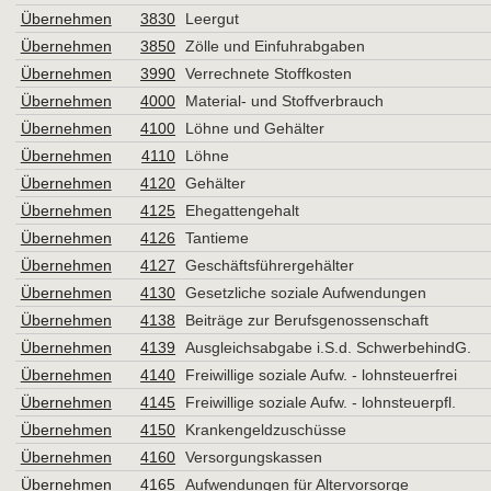
Übernehmen
3830
Leergut
Übernehmen
3850
Zölle und Einfuhrabgaben
Übernehmen
3990
Verrechnete Stoffkosten
Übernehmen
4000
Material- und Stoffverbrauch
Übernehmen
4100
Löhne und Gehälter
Übernehmen
4110
Löhne
Übernehmen
4120
Gehälter
Übernehmen
4125
Ehegattengehalt
Übernehmen
4126
Tantieme
Übernehmen
4127
Geschäftsführergehälter
Übernehmen
4130
Gesetzliche soziale Aufwendungen
Übernehmen
4138
Beiträge zur Berufsgenossenschaft
Übernehmen
4139
Ausgleichsabgabe i.S.d. SchwerbehindG.
Übernehmen
4140
Freiwillige soziale Aufw. - lohnsteuerfrei
Übernehmen
4145
Freiwillige soziale Aufw. - lohnsteuerpfl.
Übernehmen
4150
Krankengeldzuschüsse
Übernehmen
4160
Versorgungskassen
Übernehmen
4165
Aufwendungen für Altervorsorge