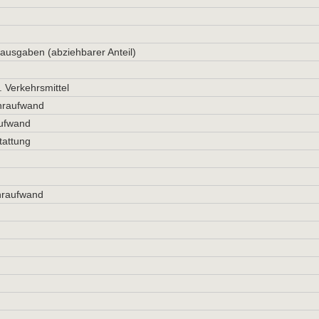
ausgaben (abziehbarer Anteil)
. Verkehrsmittel
hraufwand
ufwand
tattung
hraufwand