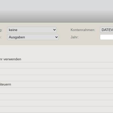
g:
Kontenrahmen:
:
Jahr:
ehr verwenden
Steuern