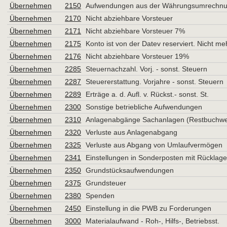
Übernehmen
2150
Aufwendungen aus der Währungsumrechn
Übernehmen
2170
Nicht abziehbare Vorsteuer
Übernehmen
2171
Nicht abziehbare Vorsteuer 7%
Übernehmen
2175
Konto ist von der Datev reserviert. Nicht m
Übernehmen
2176
Nicht abziehbare Vorsteuer 19%
Übernehmen
2285
Steuernachzahl. Vorj. - sonst. Steuern
Übernehmen
2287
Steuererstattung. Vorjahre - sonst. Steuern
Übernehmen
2289
Erträge a. d. Aufl. v. Rückst.- sonst. St.
Übernehmen
2300
Sonstige betriebliche Aufwendungen
Übernehmen
2310
Anlagenabgänge Sachanlagen (Restbuchwert
Übernehmen
2320
Verluste aus Anlagenabgang
Übernehmen
2325
Verluste aus Abgang von Umlaufvermögen
Übernehmen
2341
Einstellungen in Sonderposten mit Rücklage
Übernehmen
2350
Grundstücksaufwendungen
Übernehmen
2375
Grundsteuer
Übernehmen
2380
Spenden
Übernehmen
2450
Einstellung in die PWB zu Forderungen
Übernehmen
3000
Materialaufwand - Roh-, Hilfs-, Betriebsst.