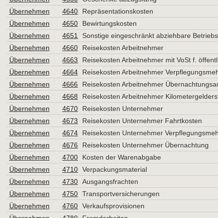
Übernehmen
4640
Repräsentationskosten
Übernehmen
4650
Bewirtungskosten
Übernehmen
4651
Sonstige eingeschränkt abziehbare Betriebs
Übernehmen
4660
Reisekosten Arbeitnehmer
Übernehmen
4663
Reisekosten Arbeitnehmer mit VoSt f. öffentl
Übernehmen
4664
Reisekosten Arbeitnehmer Verpflegungsme
Übernehmen
4666
Reisekosten Arbeitnehmer Übernachtungsa
Übernehmen
4668
Reisekosten Arbeitnehmer Kilometergelders
Übernehmen
4670
Reisekosten Unternehmer
Übernehmen
4673
Reisekosten Unternehmer Fahrtkosten
Übernehmen
4674
Reisekosten Unternehmer Verpflegungsme
Übernehmen
4676
Reisekosten Unternehmer Übernachtung
Übernehmen
4700
Kosten der Warenabgabe
Übernehmen
4710
Verpackungsmaterial
Übernehmen
4730
Ausgangsfrachten
Übernehmen
4750
Transportversicherungen
Übernehmen
4760
Verkaufsprovisionen
Übernehmen
4780
Fremdarbeiten