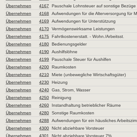
Übernehmen
4167
Pauschale Lohnsteuer auf sonstige Bezüge (
Übernehmen
4168
Aufwendungen für die Alterversorgung für 
Übernehmen
4169
Aufwendungen für Unterstützung
Übernehmen
4170
Vermögenswirksame Leistungen
Übernehmen
4175
Fahrtkostenerstatt. - Wohn./Arbeitsst.
Übernehmen
4180
Bedienungsgelder
Übernehmen
4190
Aushilfslöhne
Übernehmen
4199
Pauschale Steuer für Aushilfen
Übernehmen
4200
Raumkosten
Übernehmen
4210
Miete (unbewegliche Wirtschaftsgüter)
Übernehmen
4230
Heizung
Übernehmen
4240
Gas, Strom, Wasser
Übernehmen
4250
Reinigung
Übernehmen
4260
Instandhaltung betrieblicher Räume
Übernehmen
4280
Sonstige Raumkosten
Übernehmen
4288
Aufwendungen für ein häusliches Arbeitszim
Übernehmen
4300
Nicht abziehbare Vorsteuer
Übernehmen
4301
Nicht abziehbare Vorsteuer 7%