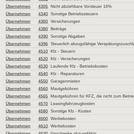
Übernehmen
4305
Nicht abziehbare Vorsteuer 16%
Übernehmen
4340
Sonstige Betriebssteuern
Übernehmen
4360
Versicherungen
Übernehmen
4380
Beiträge
Übernehmen
4390
Sonstige Abgaben
Übernehmen
4396
Steuerlich abzugsfähige Verspätungszusch
Übernehmen
4510
Kfz - Steuern
Übernehmen
4520
Kfz - Versicherungen
Übernehmen
4530
Laufende Kfz - Betriebskosten
Übernehmen
4540
Kfz - Reparaturen
Übernehmen
4550
Garagenmieten
Übernehmen
4560
Mautgebühren
Übernehmen
4565
Mautgebühren für KFZ, die nicht zum Betr
Übernehmen
4570
Leasingfahrzeugkosten
Übernehmen
4580
Sonstige Kfz - Kosten
Übernehmen
4600
Werbekosten
Übernehmen
4610
Werbekosten
Übernehmen
4630
Geschenke abzugsfähig